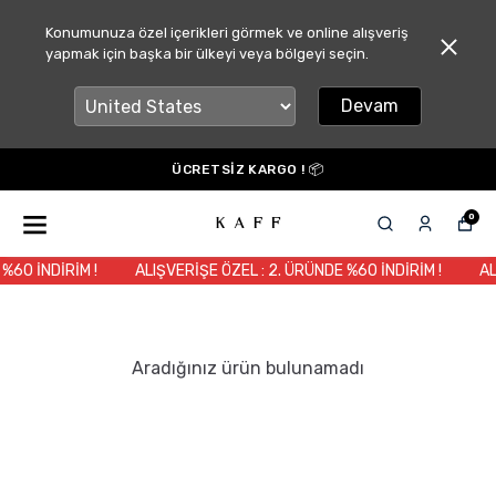
Konumunuza özel içerikleri görmek ve online alışveriş
yapmak için başka bir ülkeyi veya bölgeyi seçin.
Devam
ÜCRETSİZ KARGO ! 📦
0
%60 İNDİRİM !
ALIŞVERİŞE ÖZEL : 2. ÜRÜNDE %60 İNDİRİM !
AL
Aradığınız ürün bulunamadı