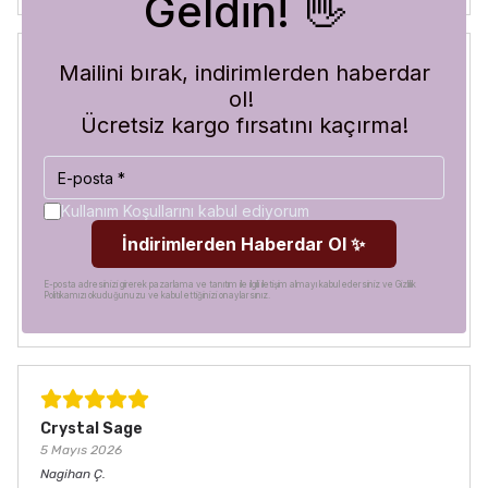
Geldin! 👋
Mailini bırak, indirimlerden haberdar
ol!
Blue Abyss
30 Temmuz 2026
Ücretsiz kargo fırsatını kaçırma!
Hilal
A.
Satın Alınmış
Görür görmez çok beğendim. Hem desen olarak çok şık
hem de koruma olarak çok güvenilir. Ayrıca hızlı kargolama
Kullanım Koşullarını kabul ediyorum
için teşekkürler
İndirimlerden Haberdar Ol ✨
E-posta adresinizi girerek pazarlama ve tanıtım ile ilgili iletişim almayı kabul edersiniz ve Gizlilik
Politikamızı okuduğunuzu ve kabul ettiğinizi onaylarsınız.
Crystal Sage
5 Mayıs 2026
Nagihan
Ç.