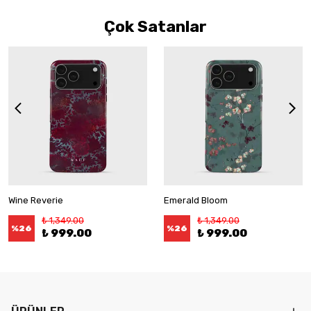
Çok Satanlar
Wine Reverie
Emerald Bloom
₺ 1,349.00
₺ 1,349.00
%
26
%
26
₺ 999.00
₺ 999.00