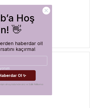
ub’a Hoş
rler
n! 👋
imlerden haberdar ol!
ırsatını kaçırma!
diyorum
 Haberdar Ol ✨
etişim almayı kabul edersiniz ve Gizlilik Politikamızı