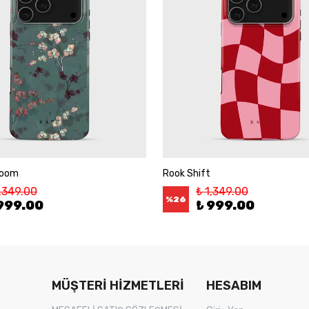
loom
Rook Shift
1,349.00
₺ 1,349.00
%
26
999.00
₺ 999.00
MÜŞTERİ HİZMETLERİ
HESABIM