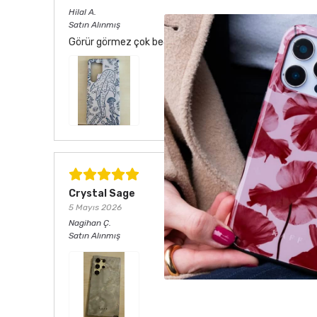
Hilal
A.
Satın Alınmış
Görür görmez çok beğendim. Hem desen olarak çok şık he
Crystal Sage
5 Mayıs 2026
Nagihan
Ç.
Satın Alınmış