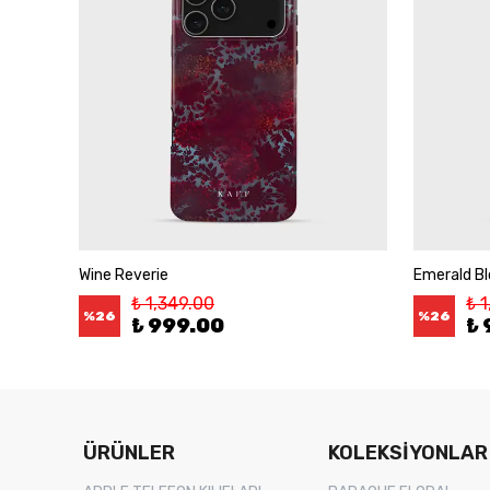
Wine Reverie
Emerald B
₺ 1,349.00
₺ 
%
26
%
26
₺ 999.00
₺ 
ÜRÜNLER
KOLEKSİYONLAR