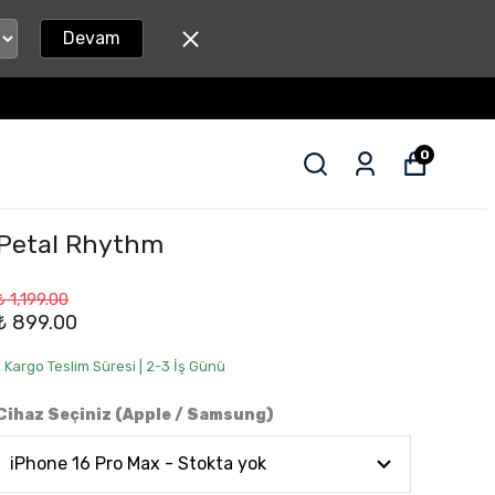
Devam
0
Petal Rhythm
₺ 1,199.00
₺ 899.00
• Kargo Teslim Süresi | 2-3 İş Günü
Cihaz Seçiniz (Apple / Samsung)