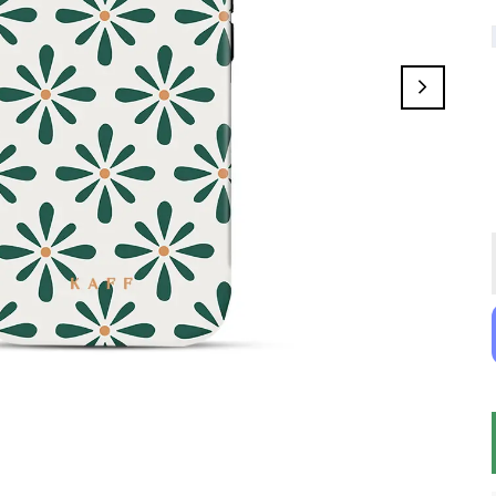
Cosmorya
Champagne Bloom
Ocean Soul
Glazed