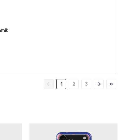
namik
1
2
3