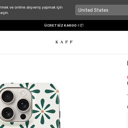
rmek ve online alışveriş yapmak için
seçin.
ÜCRETSİZ KARGO ! 📦