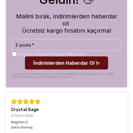
Mailini bırak, indirimlerden haberdar
Blue Abyss
ol!
30 Temmuz 2026
Ücretsiz kargo fırsatını kaçırma!
Hilal
A.
Satın Alınmış
Görür görmez çok beğendim. Hem desen olarak çok şık
hem de koruma olarak çok güvenilir. Ayrıca hızlı kargolama
Kullanım Koşullarını kabul ediyorum
için teşekkürler
İndirimlerden Haberdar Ol ✨
E-posta adresinizi girerek pazarlama ve tanıtım ile ilgili iletişim almayı kabul edersiniz ve Gizlilik
Politikamızı okuduğunuzu ve kabul ettiğinizi onaylarsınız.
Crystal Sage
5 Mayıs 2026
Nagihan
Ç.
Satın Alınmış