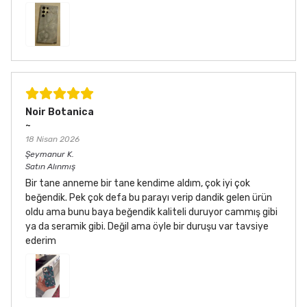
Noir Botanica
~
18 Nisan 2026
Şeymanur
K.
Satın Alınmış
Bir tane anneme bir tane kendime aldım, çok iyi çok
beğendik. Pek çok defa bu parayı verip dandik gelen ürün
oldu ama bunu baya beğendik kaliteli duruyor cammış gibi
ya da seramik gibi. Değil ama öyle bir duruşu var tavsiye
ederim