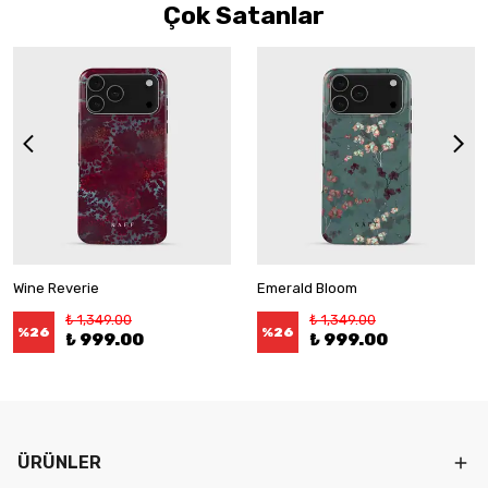
Çok Satanlar
Wine Reverie
Emerald Bloom
₺ 1,349.00
₺ 1,349.00
%
26
%
26
₺ 999.00
₺ 999.00
ÜRÜNLER