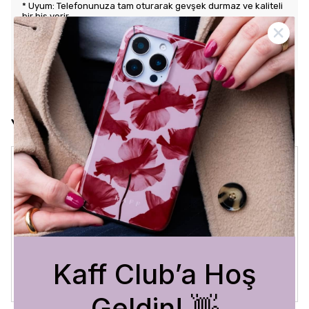
* Uyum: Telefonunuza tam oturarak gevşek durmaz ve kaliteli
bir his verir.
KARGO VE İADE POLİTİKASI
Yorumlar
Crystal Sage
3 Ağustos 2026
Bükra
A.
Satın Alınmış
Kaff Club’a Hoş
Geldin! 👋