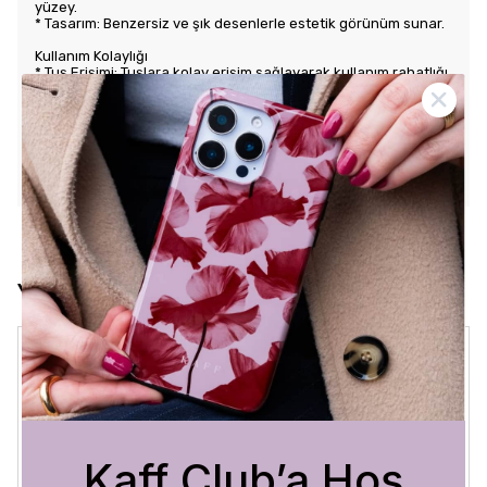
yüzey.
* Tasarım: Benzersiz ve şık desenlerle estetik görünüm sunar.
Kullanım Kolaylığı
* Tuş Erişimi: Tuşlara kolay erişim sağlayarak kullanım rahatlığı
sunar.
* Uyum: Telefonunuza tam oturarak gevşek durmaz ve kaliteli
bir his verir.
KARGO VE İADE POLİTİKASI
Yorumlar
Crystal Sage
3 Ağustos 2026
Bükra
A.
Satın Alınmış
Kaff Club’a Hoş