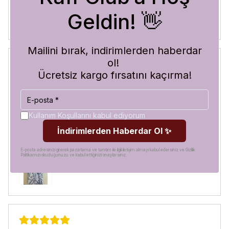
Geldin! 👋
Mailini bırak, indirimlerden haberdar
ol!
Ücretsiz kargo fırsatını kaçırma!
Blue Abyss
30 Temmuz 2026
Hilal
A.
Satın Alınmış
Kullanım Koşullarını kabul ediyorum
Görür görmez çok beğendim. Hem desen olarak çok şık
İndirimlerden Haberdar Ol ✨
hem de koruma olarak çok güvenilir. Ayrıca hızlı kargolama
için teşekkürler
E-posta adresinizi girerek pazarlama ve tanıtım ile ilgili iletişim almayı kabul edersiniz ve Gizlilik
Politikamızı okuduğunuzu ve kabul ettiğinizi onaylarsınız.