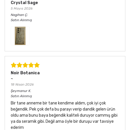
Crystal Sage
5 Mayıs 2026
Nagihan
Ç.
Satın Alınmış
Noir Botanica
~
18 Nisan 2026
Şeymanur
K.
Satın Alınmış
Bir tane anneme bir tane kendime aldım, çok iyi çok
beğendik. Pek çok defa bu parayı verip dandik gelen ürün
oldu ama bunu baya beğendik kaliteli duruyor cammış gibi
ya da seramik gibi. Değil ama öyle bir duruşu var tavsiye
ederim