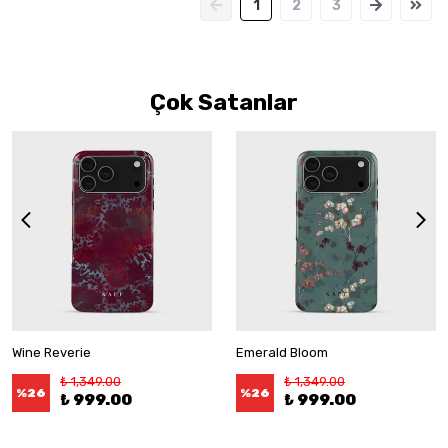
1
2
3
Çok Satanlar
Wine Reverie
Emerald Bloom
₺ 1,349.00
₺ 1,349.00
%
26
%
26
₺ 999.00
₺ 999.00