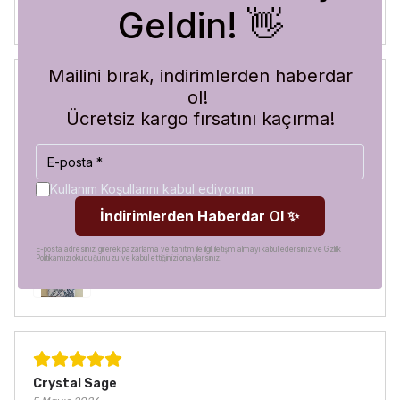
Geldin! 👋
Mailini bırak, indirimlerden haberdar
ol!
Blue Abyss
Ücretsiz kargo fırsatını kaçırma!
30 Temmuz 2026
Hilal
A.
Satın Alınmış
Görür görmez çok beğendim. Hem desen olarak çok şık
Kullanım Koşullarını kabul ediyorum
hem de koruma olarak çok güvenilir. Ayrıca hızlı kargolama
İndirimlerden Haberdar Ol ✨
için teşekkürler
E-posta adresinizi girerek pazarlama ve tanıtım ile ilgili iletişim almayı kabul edersiniz ve Gizlilik
Politikamızı okuduğunuzu ve kabul ettiğinizi onaylarsınız.
Crystal Sage