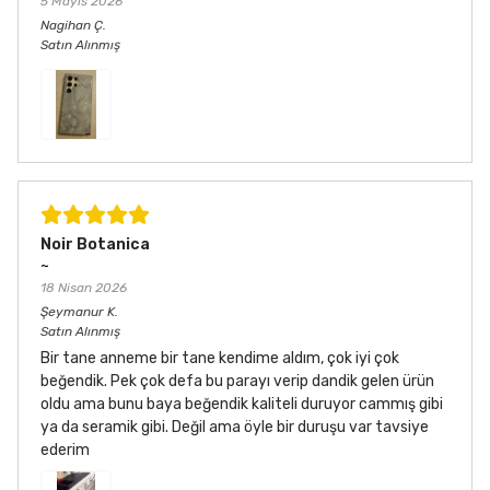
5 Mayıs 2026
Nagihan
Ç.
Satın Alınmış
Noir Botanica
~
18 Nisan 2026
Şeymanur
K.
Satın Alınmış
Bir tane anneme bir tane kendime aldım, çok iyi çok
beğendik. Pek çok defa bu parayı verip dandik gelen ürün
oldu ama bunu baya beğendik kaliteli duruyor cammış gibi
ya da seramik gibi. Değil ama öyle bir duruşu var tavsiye
ederim