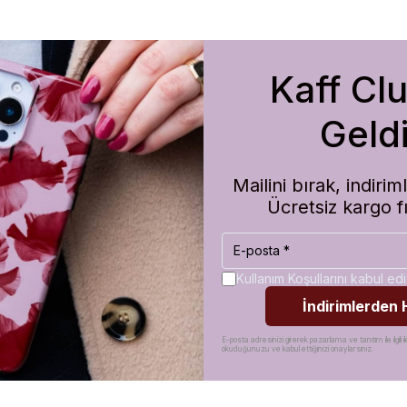
Kaff Cl
m de koruma olarak çok güvenilir. Ayrıca hızlı kargolama için teşekkü
Geldi
Mailini bırak, indir
Ücretsiz kargo f
Kullanım Koşullarını kabul e
İndirimlerden
E-posta adresinizi girerek pazarlama ve tanıtım ile ilgili il
okuduğunuzu ve kabul ettiğinizi onaylarsınız.