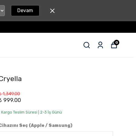
Devam
0
Cryella
₺ 1,349.00
₺ 999.00
• Kargo Teslim Süresi | 2-3 İş Günü
Cihazını Seç (Apple / Samsung)