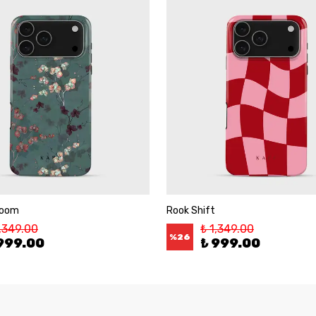
loom
Rook Shift
1,349.00
₺ 1,349.00
%
26
999.00
₺ 999.00