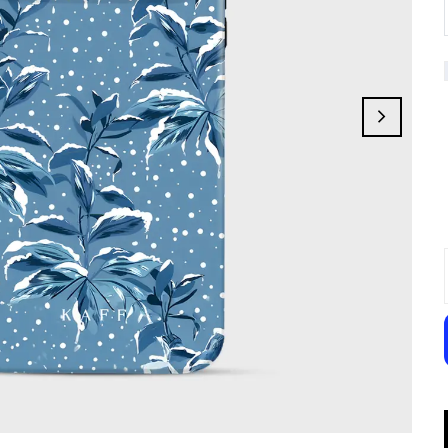
Hivera
Falling Grace
Aurora Gold
Pumpkin Twins