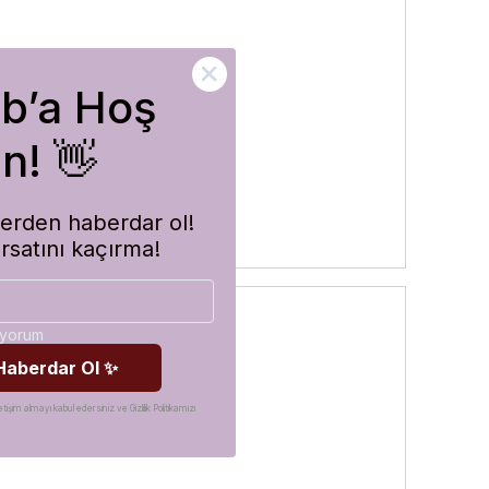
ub’a Hoş
rler
n! 👋
imlerden haberdar ol!
ırsatını kaçırma!
diyorum
 Haberdar Ol ✨
etişim almayı kabul edersiniz ve Gizlilik Politikamızı