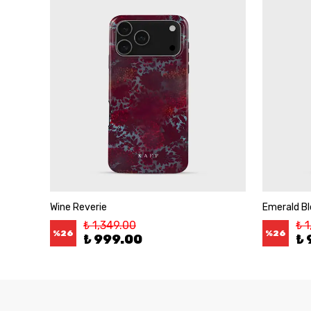
Wine Reverie
Emerald B
₺ 1,349.00
₺ 
%
26
%
26
₺ 999.00
₺ 