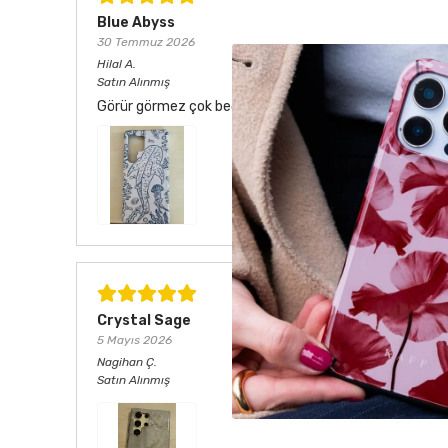
Blue Abyss
30 Temmuz 2026
Hilal
A.
Satın Alınmış
Görür görmez çok beğendim. Hem desen olarak çok şık he
Crystal Sage
5 Mayıs 2026
Nagihan
Ç.
Satın Alınmış