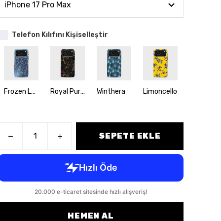
Telefon Kılıfını Kişiselleştir
Frozen Leaves
Royal Purple
Winthera
Limoncello
Little 
SEPETE EKLE
HEMEN AL