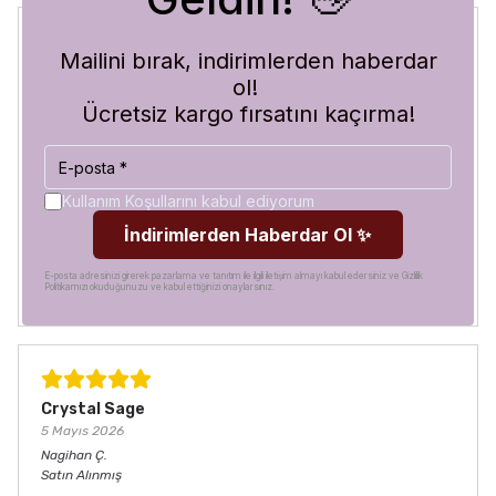
Mailini bırak, indirimlerden haberdar
Blue Abyss
ol!
30 Temmuz 2026
Ücretsiz kargo fırsatını kaçırma!
Hilal
A.
Satın Alınmış
Görür görmez çok beğendim. Hem desen olarak çok şık
hem de koruma olarak çok güvenilir. Ayrıca hızlı kargolama
Kullanım Koşullarını kabul ediyorum
için teşekkürler
İndirimlerden Haberdar Ol ✨
E-posta adresinizi girerek pazarlama ve tanıtım ile ilgili iletişim almayı kabul edersiniz ve Gizlilik
Politikamızı okuduğunuzu ve kabul ettiğinizi onaylarsınız.
Crystal Sage
5 Mayıs 2026
Nagihan
Ç.
Satın Alınmış