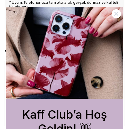
* Uyum: Telefonunuza tam oturarak gevşek durmaz ve kaliteli
bir his verir.
KARGO VE İADE POLİTİKASI
Yorumlar
Crystal Sage
3 Ağustos 2026
Bükra
A.
Satın Alınmış
Kaff Club’a Hoş
Geldin! 👋