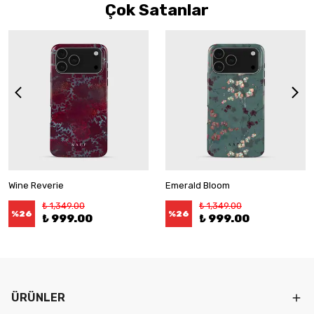
Çok Satanlar
Wine Reverie
Emerald Bloom
₺ 1,349.00
₺ 1,349.00
%
26
%
26
₺ 999.00
₺ 999.00
ÜRÜNLER