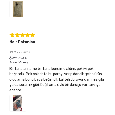
Noir Botanica
~
18 Nisan 2026
Şeymanur
K.
Satın Alınmış
Bir tane anneme bir tane kendime aldım, çok iyi çok
beğendik. Pek çok defa bu parayı verip dandik gelen ürün
oldu ama bunu baya beğendik kaliteli duruyor cammış gibi
ya da seramik gibi. Değil ama öyle bir duruşu var tavsiye
ederim