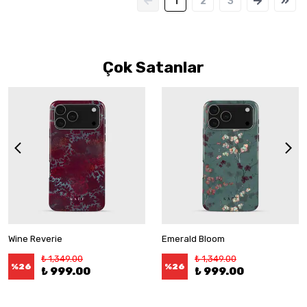
1
2
3
Çok Satanlar
Wine Reverie
Emerald Bloom
₺ 1,349.00
₺ 1,349.00
%
26
%
26
₺ 999.00
₺ 999.00