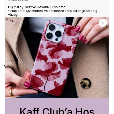
Dış Yüzey: Sert ve Dayanıklı Kaplama
* Malzeme: Çizilmelere ve darbelere karşı dirençli sert dış
yüzey.
* Tasarım: Benzersiz ve şık desenlerle estetik görünüm sunar.
Kullanım Kolaylığı
* Tuş Erişimi: Tuşlara kolay erişim sağlayarak kullanım rahatlığı
sunar.
* Uyum: Telefonunuza tam oturarak gevşek durmaz ve kaliteli
bir his verir.
Yorumlar
Crystal Sage
3 Ağustos 2026
Bükra
A.
Satın Alınmış
Kaff Club’a Hoş