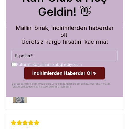
Geldin! 👋
Mailini bırak, indirimlerden haberdar
ol!
Ücretsiz kargo fırsatını kaçırma!
Blue Abyss
30 Temmuz 2026
Hilal
A.
Satın Alınmış
Kullanım Koşullarını kabul ediyorum
Görür görmez çok beğendim. Hem desen olarak çok şık
İndirimlerden Haberdar Ol ✨
hem de koruma olarak çok güvenilir. Ayrıca hızlı kargolama
için teşekkürler
E-posta adresinizi girerek pazarlama ve tanıtım ile ilgili iletişim almayı kabul edersiniz ve Gizlilik
Politikamızı okuduğunuzu ve kabul ettiğinizi onaylarsınız.