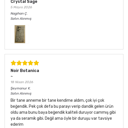
Crystal Sage
5 Mayıs 2026
Nagihan
Ç.
Satın Alınmış
Noir Botanica
~
18 Nisan 2026
Şeymanur
K.
Satın Alınmış
Bir tane anneme bir tane kendime aldım, çok iyi çok
beğendik. Pek çok defa bu parayı verip dandik gelen ürün
oldu ama bunu baya beğendik kaliteli duruyor cammış gibi
ya da seramik gibi. Değil ama öyle bir duruşu var tavsiye
ederim