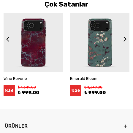
Çok Satanlar
Wine Reverie
Emerald Bloom
₺ 1,349.00
₺ 1,349.00
%
26
%
26
₺ 999.00
₺ 999.00
ÜRÜNLER