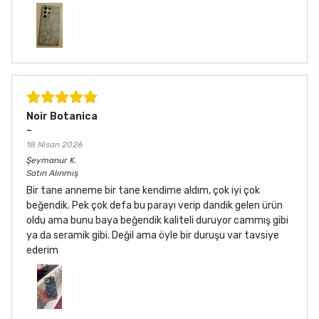
Noir Botanica
~
18 Nisan 2026
Şeymanur
K.
Satın Alınmış
Bir tane anneme bir tane kendime aldım, çok iyi çok
beğendik. Pek çok defa bu parayı verip dandik gelen ürün
oldu ama bunu baya beğendik kaliteli duruyor cammış gibi
ya da seramik gibi. Değil ama öyle bir duruşu var tavsiye
ederim