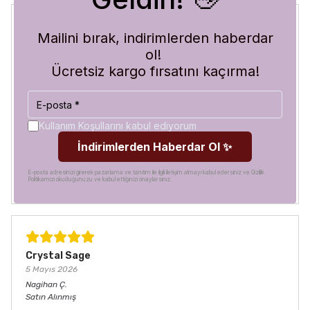
Mailini bırak, indirimlerden haberdar
Blue Abyss
ol!
30 Temmuz 2026
Ücretsiz kargo fırsatını kaçırma!
Hilal
A.
Satın Alınmış
Görür görmez çok beğendim. Hem desen olarak çok şık
hem de koruma olarak çok güvenilir. Ayrıca hızlı kargolama
Kullanım Koşullarını kabul ediyorum
için teşekkürler
İndirimlerden Haberdar Ol ✨
E-posta adresinizi girerek pazarlama ve tanıtım ile ilgili iletişim almayı kabul edersiniz ve Gizlilik
Politikamızı okuduğunuzu ve kabul ettiğinizi onaylarsınız.
Crystal Sage
5 Mayıs 2026
Nagihan
Ç.
Satın Alınmış