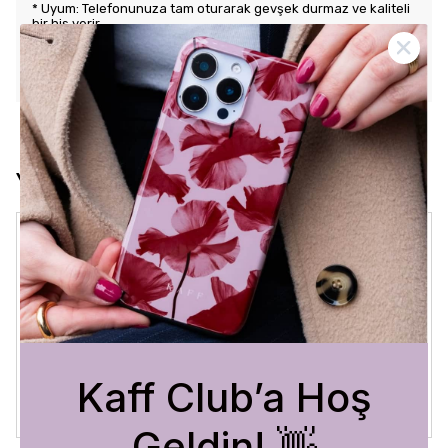
* Uyum: Telefonunuza tam oturarak gevşek durmaz ve kaliteli
bir his verir.
KARGO VE İADE POLİTİKASI
Yorumlar
Crystal Sage
3 Ağustos 2026
Bükra
A.
Satın Alınmış
Kaff Club’a Hoş
Geldin! 👋