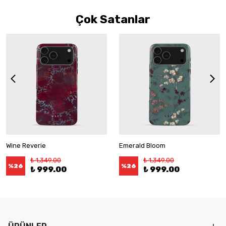
Çok Satanlar
Wine Reverie
Emerald Bloom
₺ 1,349.00
₺ 1,349.00
%
26
%
26
₺ 999.00
₺ 999.00