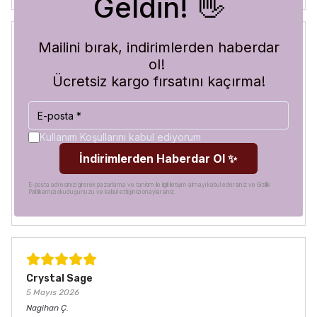
Geldin! 👋
Mailini bırak, indirimlerden haberdar
ol!
Blue Abyss
30 Temmuz 2026
Ücretsiz kargo fırsatını kaçırma!
Hilal
A.
Satın Alınmış
Görür görmez çok beğendim. Hem desen olarak çok şık
hem de koruma olarak çok güvenilir. Ayrıca hızlı kargolama
Kullanım Koşullarını kabul ediyorum
için teşekkürler
İndirimlerden Haberdar Ol ✨
E-posta adresinizi girerek pazarlama ve tanıtım ile ilgili iletişim almayı kabul edersiniz ve Gizlilik
Politikamızı okuduğunuzu ve kabul ettiğinizi onaylarsınız.
Crystal Sage
5 Mayıs 2026
Nagihan
Ç.