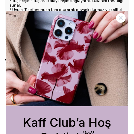
* Tuş Erişimi: Tuşlara kolay erişim sağlayarak kullanım rahatlığı
sunar.
* Uyum: Telefonunuza tam oturarak gevşek durmaz ve kaliteli
bir his verir.
KARGO VE İADE POLİTİKASI
Yorumlar
Crystal Sage
3 Ağustos 2026
Bükra
A.
Satın Alınmış
Kaff Club’a Hoş